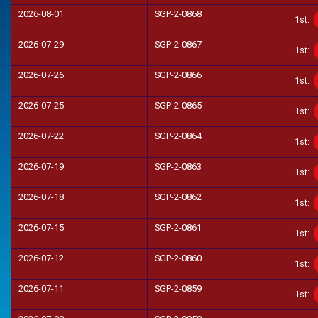
2026-08-01
SGP-2-0868
1st:
2026-07-29
SGP-2-0867
1st:
2026-07-26
SGP-2-0866
1st:
2026-07-25
SGP-2-0865
1st:
2026-07-22
SGP-2-0864
1st:
2026-07-19
SGP-2-0863
1st:
2026-07-18
SGP-2-0862
1st:
2026-07-15
SGP-2-0861
1st:
2026-07-12
SGP-2-0860
1st:
2026-07-11
SGP-2-0859
1st: