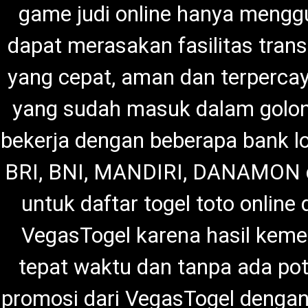
game judi online hanya menggu
dapat merasakan fasilitas trans
yang cepat, aman dan terpercay
yang sudah masuk dalam golong
bekerja dengan beberapa bank lo
BRI, BNI, MANDIRI, DANAMON 
untuk daftar togel toto online
VegasTogel karena hasil keme
tepat waktu dan tanpa ada pot
promosi dari VegasTogel dengan 