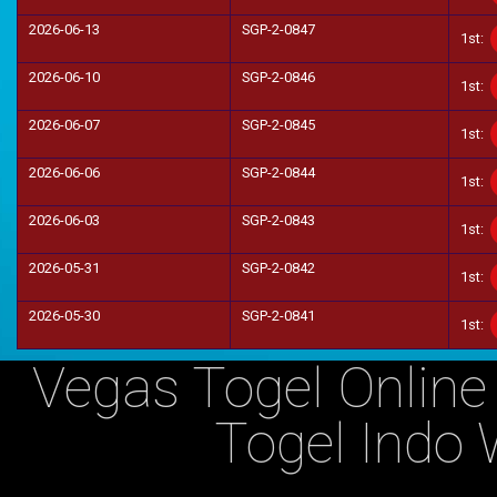
2026-06-13
SGP-2-0847
1st:
2026-06-10
SGP-2-0846
1st:
2026-06-07
SGP-2-0845
1st:
2026-06-06
SGP-2-0844
1st:
2026-06-03
SGP-2-0843
1st:
2026-05-31
SGP-2-0842
1st:
2026-05-30
SGP-2-0841
1st:
Vegas Togel Online
Togel Indo