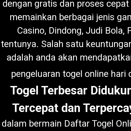
dengan gratis dan proses cepat
memainkan berbagai jenis game 
Casino, Dindong, Judi Bola,
tentunya. Salah satu keuntungan
adalah anda akan mendapatkan 
pengeluaran togel online hari
Togel Terbesar Didukun
Tercepat dan Terperca
dalam bermain Daftar Togel Onl