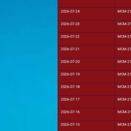
2026-07-24
MCM-2
2026-07-23
MCM-2
2026-07-22
MCM-2
2026-07-21
MCM-2
2026-07-20
MCM-2
2026-07-19
MCM-2
2026-07-18
MCM-2
2026-07-17
MCM-2
2026-07-16
MCM-2
2026-07-15
MCM-2