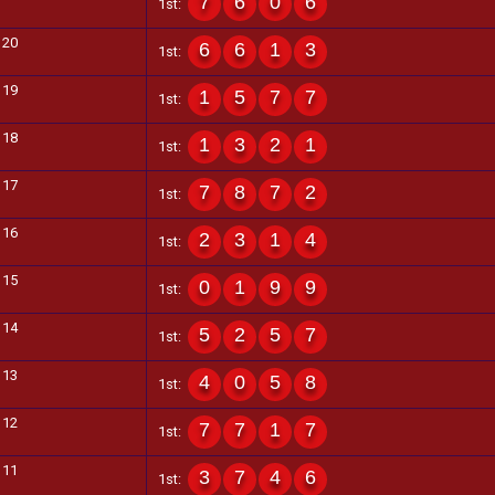
7
6
0
6
1st:
120
6
6
1
3
1st:
119
1
5
7
7
1st:
118
1
3
2
1
1st:
117
7
8
7
2
1st:
116
2
3
1
4
1st:
115
0
1
9
9
1st:
114
5
2
5
7
1st:
113
4
0
5
8
1st:
112
7
7
1
7
1st:
111
3
7
4
6
1st: