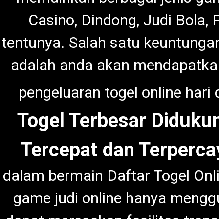
Casino, Dindong, Judi Bola,
tentunya. Salah satu keuntungan
adalah anda akan mendapatkan 
pengeluaran togel online hari
Togel Terbesar Didukun
Tercepat dan Terperca
dalam bermain Daftar Togel Onl
game judi online hanya menggu