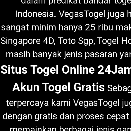
dalam predikat bandar togel
Indonesia. VegasTogel juga
sangat minim hanya 25 ribu ma
Singapore 4D, Toto Sgp, Togel H
masih banyak jenis pasaran ya
Situs Togel Online 24Ja
Akun Togel Gratis
Sebaga
terpercaya kami VegasTogel jug
dengan gratis dan proses cepat
memainkan berbagai jenis game 