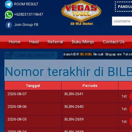
ROOM RESULT
PANDUA
+6282315119647
Join Group FB
Home
Hasil
Referral
Buku Mimpi
Contact Us
IDR
25.000
. Minimum Withdraw adalah IDR
50.000
. Result Singapore Toto berd
Nomor terakhir di BIL
Tanggal
Periode
2026-08-07
BLBN-2641
1st:
2026-08-06
BLBN-2640
1st:
2026-08-05
BLBN-2639
1st:
2026-08-04
BLBN-2638