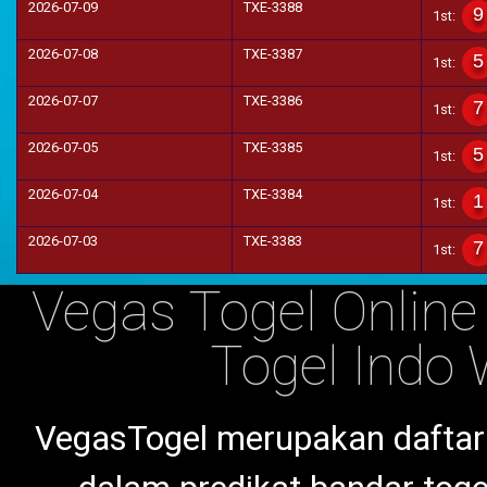
2026-07-09
TXE-3388
9
1st:
2026-07-08
TXE-3387
5
1st:
2026-07-07
TXE-3386
7
1st:
2026-07-05
TXE-3385
5
1st:
2026-07-04
TXE-3384
1
1st:
2026-07-03
TXE-3383
7
1st:
Vegas Togel Online
Togel Indo
VegasTogel merupakan daftar 