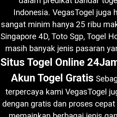
dalam predikat bandar togel
Indonesia. VegasTogel juga
sangat minim hanya 25 ribu ma
Singapore 4D, Toto Sgp, Togel H
masih banyak jenis pasaran ya
Situs Togel Online 24Ja
Akun Togel Gratis
Sebaga
terpercaya kami VegasTogel jug
dengan gratis dan proses cepat
memainkan berbagai jenis game 